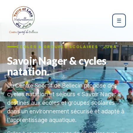
☰
ÉCOLES & GROUPES SCOLAIRES · JURA
Savoir Nager & cycles
natation.
Le Centre Sportif de Bellecin propose des
cycles natation et séjours « Savoir Nager »
destinés aux écoles et groupes scolaires
dans un environnement sécurisé et adapté à
l'apprentissage aquatique.