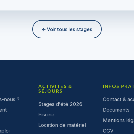
← Voir tous les stages
ACTIVITÉS &
INFOS PRA
SÉJOURS
s-nous ?
Contact & ac
Stages d'été 2026
ent
Documents
Piscine
Mentions lég
Location de matériel
ploi
CGV