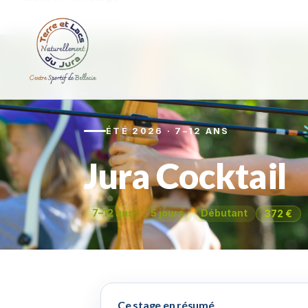
Stages d'été 2026
›
Jura Cocktail
ÉTÉ 2026 · 7–12 ANS
Jura Cocktail
7–12 ans
5 jours
Débutant
372 €
Ce stage en résumé